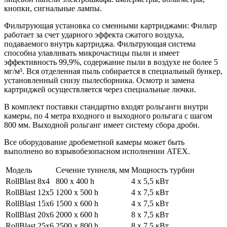
кнопки, сигнальные лампы.
Фильтрующая установка со сменными картриджами: Фильтр
работает за счет ударного эффекта сжатого воздуха,
подаваемого внутрь картриджа. Фильтрующая система
способна улавливать микрочастицы пыли и имеет
эффективность 99,9%, содержание пыли в воздухе не более 5
мг/м³. Вся отделенная пыль собирается в специальный бункер,
установленный снизу пылесборника. Осмотр и замена
картриджей осуществляется через специальные лючки.
В комплект поставки стандартно входят рольганги внутри
камеры, по 4 метра входного и выходного рольгага с шагом
800 мм. Выходной рольганг имеет систему сбора дроби.
Все оборудование дробеметной камеры может быть
выполнено во взрывобезопасном исполнении ATEX.
Модель
Сечение туннеля, мм
Мощность турбин
RollBlast 8x4
800 х 400 h
4 x 5,5 кВт
RollBlast 12x5
1200 х 500 h
4 x 7,5 кВт
RollBlast 15x6
1500 x 600 h
4 х 7,5 кВт
RollBlast 20x6
2000 x 600 h
8 х 7,5 кВт
RollBlast 25x6
2500 x 800 h
8 х 7,5 кВт