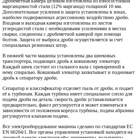
Дробеметная камера целиком изготовлена из износостойкой
марганцовистой стали (12% марганца) толщиной 10 мм.
Дополнительные усиления и защита установлены в зонах,
наиболее подверженных агрессивному воздействию дроби.
Входная и выходная камеры изготовлены из листов
углеродистой стали с необходимыми усилениями в местах
сварки, cоединены с дробеметной камерой при помощи
болтов. Защита от выброса дроби осуществляется за счет
специальных резиновых штор.
В нижней части машины установлены два шнековых
транспортера, подающих дробь к ковшовому элеватору.
Каждый шнек состоит из стального вала с приваренной к
нему спиралью. Ковшовый элеватор захватывает и поднимает
дробь к сепаратору дроби.
Сепаратор и классификатор отделяет пыль от дроби, и подает
её к турбинам. Каждая турбина имеет специальное сопло для
подачи дроби на деталь: скорость дроби устанавливается
предварительно, факел регулируется и может изменяться в
зависимости от положения корпуса турбины, подача абразива
регулируется клапаном подачи.
Все электрооборудование машины сделано по стандартам ЕС
EN 60204/1. Все органы управления установкой находятся на
лицевой панели электрошкафа: амперметры, вольтметры,