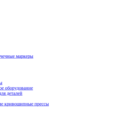
очечные маркеры
ы
ое оборудование
ля деталей
ие кривошипные прессы