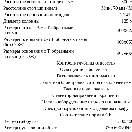
Расстояние колонна-шпиндель, мм
300 
Расстояние стол-шпиндель
Мин. 70 мм / М
Расстояние основание-шпиндель
1 245
Диаметр колонны
125 
Размеры стола с 3-мя Т-образными
400х42
пазами
Размеры основания без Т-образных пазов
400х65
(без СОЖ)
Размеры основания с Т-образными
492х65
пазами (с СОЖ)
Контроль глубины отверстия
Освещение рабочей зоны
Выталкиватель инструмента
Защитная блокировка мотора с отключением
Главный выключатель
Селектор направления вращения
Электрооборудование низкого напряжения
Электрооборудования в отдельном шкафу
Соответствие нормам СЕ
Вес нетто/брутто
300/40
Размеры упаковки и объем
2370х600х960 м