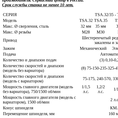
производителя. Сервисный центр в России.
Срок службы станка не менее 10 лет.
СЕРИЯ
TSA.32/35 - 
Модель
TSA.32
TSA.35
T
Макс. Ø сверления, сталь
32 мм
35 мм
Макс. Ø резьбы
М28
М30
Шестеренчатый ред
Привод
закалены и з
Зажим
Механический
Эл
Подача
Автомати
Количество и диапазон подач
(3) 0,10-0
Количество скоростей и диапазон
(8) 75-150-235-325-
(модель без вариатора)
Количество скоростей и диапазон
75-175, 240-570, 33
(модель с вариатором)
Мощность главного двигателя (модель
1/1,5
1,2/2
1/
без вариатора), 750/1500 об/мин
л.с.
л.с.
Мощность главного двигателя (модель с
2 л.с
вариатором), 1500 об/мин
Конус шпинделя
КМ.
Перемещение шпинделя, мм
160 