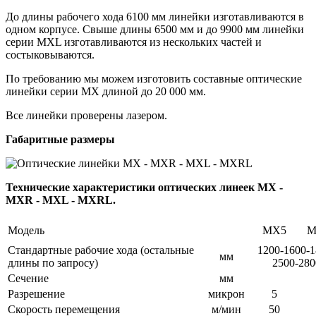
До длины рабочего хода 6100 мм линейки изготавливаются в
одном корпусе. Свыше длины 6500 мм и до 9900 мм линейки
серии MXL изготавливаются из нескольких частей и
состыковываются.
По требованию мы можем изготовить составные оптические
линейки серии MX длиной до 20 000 мм.
Все линейки проверены лазером.
Габаритные размеры
Технические характеристики оптических линеек MX -
MXR - MXL - MXRL.
Модель
MX5
M
Стандартные рабочие хода (остальные
1200-1600-1
мм
длины по запросу)
2500-280
Сечение
мм
Разрешение
микрон
5
Скорость перемещения
м/мин
50