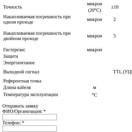
микрон
Точность
±10
о
(20
С)
Накапливаемая погрешность при
микрон
2
одном проходе
Накапливаемая погрешность при
микрон
5
двойном проходе
Гистерезис
микрон
Защита
Энергопитание
Выходной сигнал
TTL (УЦ
Референтная точка
Длина кабеля
м
о
Температура эксплуатации
С
Отправить заявку
ФИО/Организация:
*
Телефон:
*