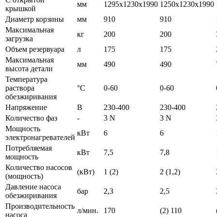
мм
1295х1230х1990
1250х1230х1990
крышкой
Диаметр корзины
мм
910
910
Максимальная
кг
200
200
загрузка
Объем резервуара
л
175
175
Максимальная
мм
490
490
высота детали
Температура
раствора
°С
0-60
0-60
обезжиривания
Напряжение
В
230-400
230-400
Количество фаз
-
3 N
3 N
Мощность
кВт
6
6
электронагревателей
Потребляемая
кВт
7,5
7,8
мощность
Количество насосов
(кВт)
1 (2)
2 (1,2)
(мощность)
Давление насоса
бар
2,3
2,5
обезжиривания
Производительность
л/мин.
170
(2) 110
насоса