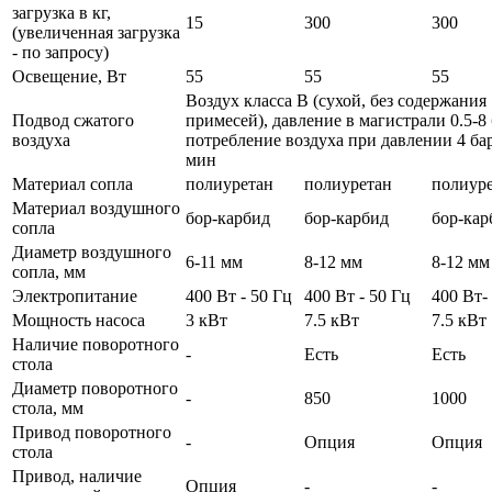
загрузка в кг,
15
300
300
(увеличенная загрузка
- по запросу)
Освещение, Вт
55
55
55
Воздух класса В (сухой, без содержания
Подвод сжатого
примесей), давление в магистрали 0.5-8 
воздуха
потребление воздуха при давлении 4 бар 
мин
Материал сопла
полиуретан
полиуретан
полиур
Материал воздушного
бор-карбид
бор-карбид
бор-кар
сопла
Диаметр воздушного
6-11 мм
8-12 мм
8-12 мм
сопла, мм
Электропитание
400 Вт - 50 Гц
400 Вт - 50 Гц
400 Вт-
Мощность насоса
3 кВт
7.5 кВт
7.5 кВт
Наличие поворотного
-
Есть
Есть
стола
Диаметр поворотного
-
850
1000
стола, мм
Привод поворотного
-
Опция
Опция
стола
Привод, наличие
Опция
-
-