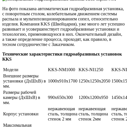
На фото показана автоматическая гидроабразивная установка,
с поворотным столом, колебательным движением системы
распыла и мультипозиционированием сопел, относительно
изделия. Компания KKS (Швейцария), уже много лет успешно
развивает и усовершенствует гидроабразивные установки и
технологию, применяющуюся в них. Окончательный дизайн,
а также определение процесса, проходят, как правило, в
тесном сотрудничестве с Заказчиком.
Технические характеристики гидроабразивных установок
KKS
Модели
KKS-NM1000
KKS-NI1250
KKS-NI
Внешние размеры
установки (ДхШхВ) в
1000х910х1700
1250х1250х2050
1500х1
мм.
Размеры рабочей
камеры (ДхШхВ) в
990х650х300
1200х1200х950
1450х1
мм.
нержавеющая
нержавеющая
нержав
Корпус установки
сталь, толщина
сталь, толщина
сталь, 
стенок 2 мм
стенок 2мм
стенок 
Максимальная