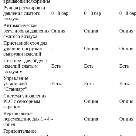
вращающейсякорзины
Ручная регулировка
давления сжатого
0 - 8 бар
0 - 8 бар
0 - 8 ба
воздуха
Автоматическая
регулировка давления
Опция
Опция
Опция
сжатого воздуха
Приставной стол для
удобной погрузки/
-
Опция
Опция
выгрузки изделий
Пистолет для обдува
изделий сжатым
Есть
Есть
Есть
воздухом
Управление
установкой
Есть
Есть
Есть
"Стандарт"
Система управления
PLC с сенсорным
-
Опция
Опция
экраном
Вертикальное
перемещение для 1 - 4
-
Опция
Опция
сопел
Горизонтальное